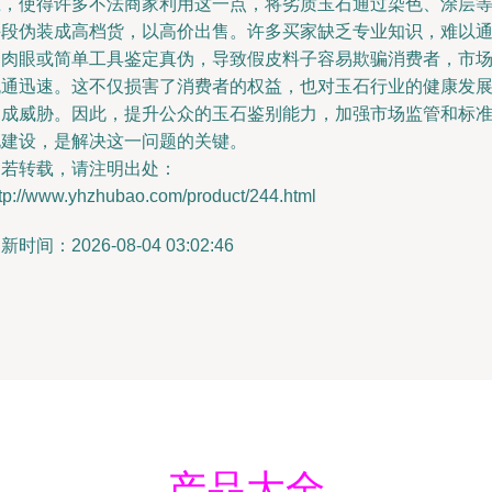
准，使得许多不法商家利用这一点，将劣质玉石通过染色、涂层
手段伪装成高档货，以高价出售。许多买家缺乏专业知识，难以
过肉眼或简单工具鉴定真伪，导致假皮料子容易欺骗消费者，市
流通迅速。这不仅损害了消费者的权益，也对玉石行业的健康发
构成威胁。因此，提升公众的玉石鉴别能力，加强市场监管和标
化建设，是解决这一问题的关键。
如若转载，请注明出处：
ttp://www.yhzhubao.com/product/244.html
新时间：2026-08-04 03:02:46
产品大全