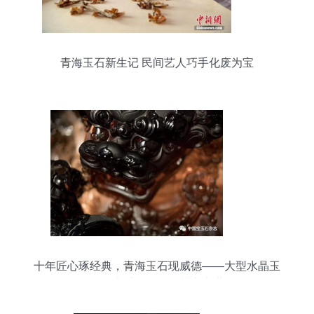
青海玉石新生记 民间艺人巧手化废为宝
十年匠心琢经典，青海玉石现威德——大型水晶玉
雕《大威德金刚》横空出世