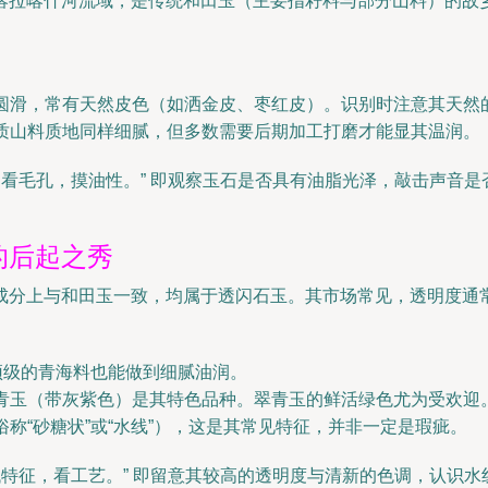
喀拉喀什河流域，是传统和田玉（主要指籽料与部分山料）的故
。
圆滑，常有天然皮色（如洒金皮、枣红皮）。识别时注意其天然
质山料质地同样细腻，但多数需要后期加工打磨才能显其温润。
，看毛孔，摸油性。” 即观察玉石是否具有油脂光泽，敲击声音
的后起之秀
分上与和田玉一致，均属于透闪石玉。其市场常见，透明度通常较
顶级的青海料也能做到细腻油润。
青玉（带灰紫色）是其特色品种。翠青玉的鲜活绿色尤为受欢迎
称“砂糖状”或“水线”），这是其常见特征，并非一定是瑕疵。
特征，看工艺。” 即留意其较高的透明度与清新的色调，认识水