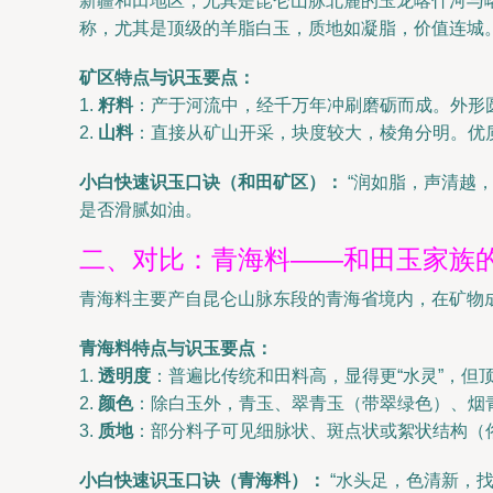
新疆和田地区，尤其是昆仑山脉北麓的玉龙喀什河与
称，尤其是顶级的羊脂白玉，质地如凝脂，价值连城
矿区特点与识玉要点：
1.
籽料
：产于河流中，经千万年冲刷磨砺而成。外形
2.
山料
：直接从矿山开采，块度较大，棱角分明。优
小白快速识玉口诀（和田矿区）：
“润如脂，声清越
是否滑腻如油。
二、对比：青海料——和田玉家族
青海料主要产自昆仑山脉东段的青海省境内，在矿物成
青海料特点与识玉要点：
1.
透明度
：普遍比传统和田料高，显得更“水灵”，但
2.
颜色
：除白玉外，青玉、翠青玉（带翠绿色）、烟
3.
质地
：部分料子可见细脉状、斑点状或絮状结构（俗
小白快速识玉口诀（青海料）：
“水头足，色清新，找