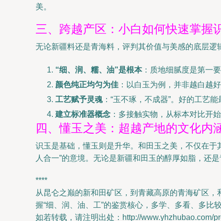
美。
三、跨越产区：小白如何快速掌握
无论新疆料还是青海料，评判其价值与美感的底层逻
“细、润、糯、油”是根本
：质地细腻度是第一要
颜色纯正均匀为佳
：以白玉为例，并非越白越好
工艺赋予灵魂
：“玉不琢，不成器”。好的工艺
建立标准器概念
：多接触实物，从标本对比开始
四、懂玉之美：超越产地的文化内
识玉是基础，懂玉则是升华。和田玉之美，不仅在于其
人合一”的意境。无论是新疆和田玉的醇厚如脂，还
****
从昆仑之巅的新和田矿区，到青藏高原的青海矿区，
握“细、润、油、工”的鉴赏核心，多学、多看、多比较
如若转载，请注明出处：http://www.yhzhubao.com/produ