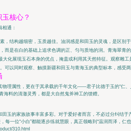
识玉核心？
辑相通：
素，结构越细密，玉质越佳。油润感是和田玉的灵魂，是区别于
，而是在白的基础上追求色调的正、匀与质地的润。青海翠青的“
能最大化展现玉石本身的优点，掩盖或利用其天然特征。观察雕工
。可以同时观察、触摸新疆和田玉与青海玉的典型标本，感受两
涵
物理属性，更在于其承载的千年文化——君子比德于玉的“仁、
是青海料的清澈灵秀，都是大自然鬼斧神工的馈赠。
和田玉的家族故事丰富多彩。对于爱好者而言，不必过分纠结于
，每一位“小白”都能逐步练就慧眼，真正领略到“温润而泽，仁
ct/310.html