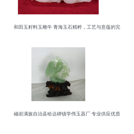
和田玉籽料玉雕牛 青海玉石精粹，工艺与意蕴的完
美融合
岫岩满族自治县哈达碑镇学伟玉器厂 专业供应优质
青海玉石产品